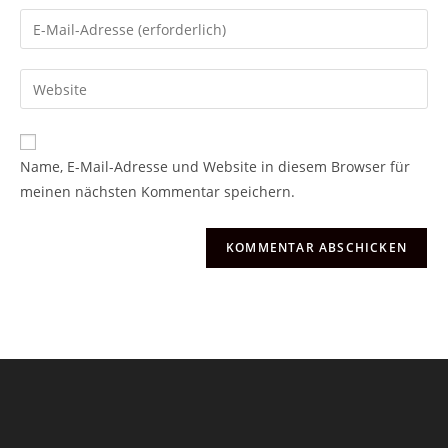
Namen
Gib
oder
deine
Benutzernamen
E-
Gib
zum
Mail-
deine
Kommentieren
Adresse
Website-
ein
zum
URL
Name, E-Mail-Adresse und Website in diesem Browser für
Kommentieren
ein
meinen nächsten Kommentar speichern.
ein
(optional)