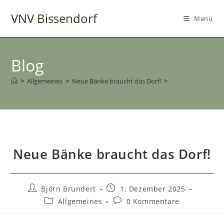
Zum
VNV Bissendorf
Inhalt
Menü
springen
Blog
>
Allgemeines
>
Neue Bänke braucht das Dorf!
>
Neue Bänke braucht das Dorf!
Beitrags-
Beitrag
Björn Brundert
1. Dezember 2025
Autor:
veröffentlicht:
Beitrags-
Beitrags-
Allgemeines
0 Kommentare
Kategorie:
Kommentare: