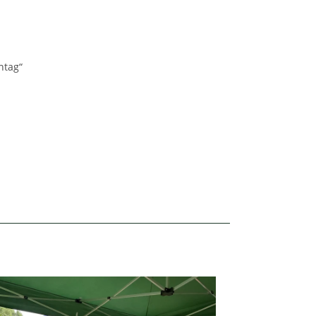
ntag“