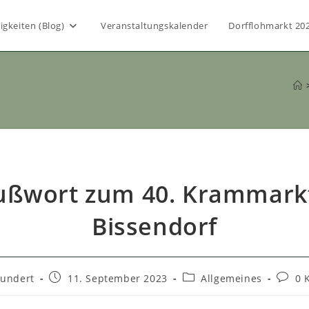
igkeiten (Blog)
Veranstaltungskalender
Dorfflohmarkt 20
ußwort zum 40. Krammarkt
Bissendorf
Beitrag
Beitrags-
Beitra
rundert
11. September 2023
Allgemeines
0 
veröffentlicht:
Kategorie:
Komme