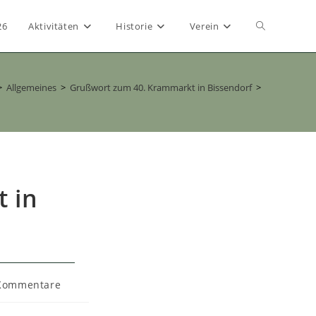
Website-
26
Aktivitäten
Historie
Verein
Suche
>
Allgemeines
>
Grußwort zum 40. Krammarkt in Bissendorf
>
umschalten
 in
gs-
Kommentare
ntare: