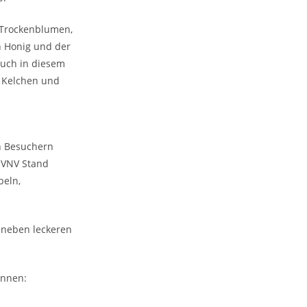
g Trockenblumen,
n Honig und der
auch in diesem
, Kelchen und
en Besuchern
 VNV Stand
beln,
, neben leckeren
önnen: