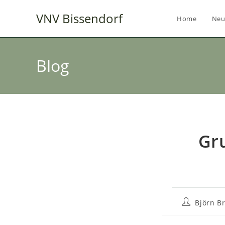
Zum
VNV Bissendorf
Inhalt
Home
Neu
springen
Blog
Gr
Beitrags-
Björn B
Autor: