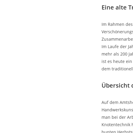
Eine alte T
Im Rahmen des „
Verschönerungs-
Zusammenarbeit 
Im Laufe der Ja
mehr als 200 Ja
ist es heute ei
dem traditione
Übersicht 
Auf dem Amtsho
Handwerkskunst 
man bei der Ar
Knotentechnik h
bunten Herbsts