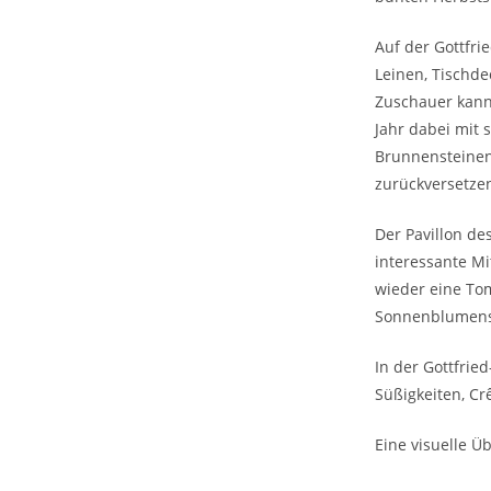
Auf der Gottfri
Leinen, Tischde
Zuschauer kann
Jahr dabei mit 
Brunnensteinen 
zurückversetze
Der Pavillon de
interessante M
wieder eine Tom
Sonnenblumensa
In der Gottfrie
Süßigkeiten, Cr
Eine visuelle Ü