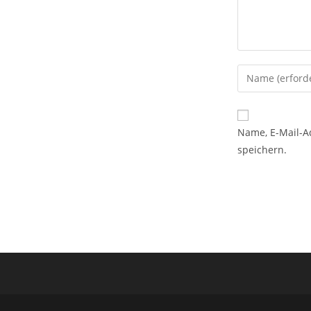
Gib
deinen
Namen
oder
Name, E-Mail-A
Benutzername
speichern.
zum
Kommentieren
ein