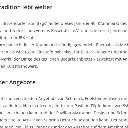
radition lebt weiter
Bissendorfer Sonntags“ findet dieses Jahr der 40. Krammarkt des
 und Naturschutzvereins Bissendorf e.V. nun schon seit Jahren i
mit der IBK statt.
hre hat sich dieser Krammarkt ständig gewandelt. Ehemals als Mic
hren als wichtigste Einkaufmöglichkeit für Bauern, Mägde und Kne
n Markt, der Dinge des täglichen Bedarfs anbietet – erweitert mit 
llen Kunsthandwerk.
der Angebote
f sind verschieden Angebote von Schmuck, Edelsteinen Vasen un
zu finden. Neu in diesem Jahr ist der Pavillon Töpferkunst von Syb
beit zuschauen kann und der Pavillon Makramee Design und Schm
ergestellte Artikel von Sabrina Heinrich bestaunen kann. Der Sta
tauden von Klaus Stannek rundet das Angebot auf dem Amtshof a