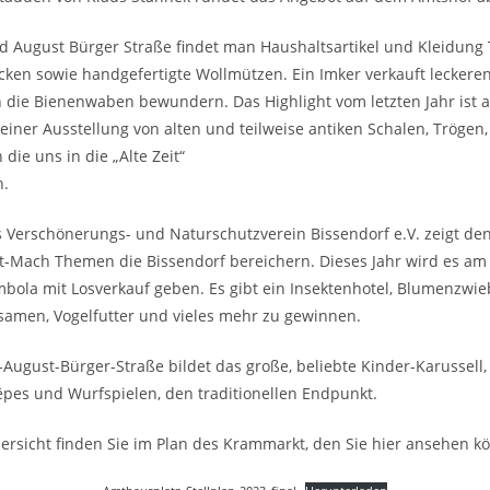
ed August Bürger Straße findet man Haushaltsartikel und Kleidun
cken sowie handgefertigte Wollmützen. Ein Imker verkauft leckere
 die Bienenwaben bewundern. Das Highlight vom letzten Jahr ist 
seiner Ausstellung von alten und teilweise antiken Schalen, Trögen
die uns in die „Alte Zeit“
n.
s Verschönerungs- und Naturschutzverein Bissendorf e.V. zeigt d
it-Mach Themen die Bissendorf bereichern. Dieses Jahr wird es am
bola mit Losverkauf geben. Es gibt ein Insektenhotel, Blumenzwie
men, Vogelfutter und vieles mehr zu gewinnen.
d-August-Bürger-Straße bildet das große, beliebte Kinder-Karussell
êpes und Wurfspielen, den traditionellen Endpunkt.
bersicht finden Sie im Plan des Krammarkt, den Sie hier ansehen k