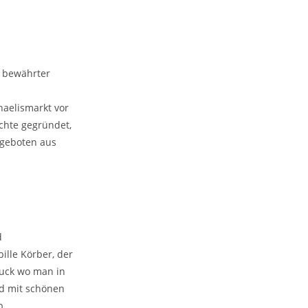
n bewährter
haelismarkt vor
chte gegründet,
Angeboten aus
d
ille Körber, der
uck wo man in
nd mit schönen
b.