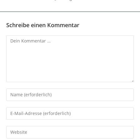
Schreibe einen Kommentar
Kommentar
Gib
deinen
Namen
Gib
oder
deine
Benutzernamen
E-
Gib
zum
Mail-
deine
Kommentieren