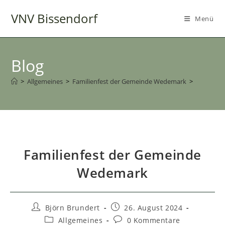
Zum
VNV Bissendorf
Inhalt
Menü
springen
Blog
>
Allgemeines
>
Familienfest der Gemeinde Wedemark
>
Familienfest der Gemeinde
Wedemark
Beitrags-
Beitrag
Björn Brundert
26. August 2024
Autor:
veröffentlicht:
Beitrags-
Beitrags-
Allgemeines
0 Kommentare