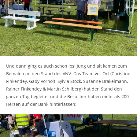
Und dann ging es auch schon los! Jung und alt kamen zum
Bemalen an den Stand des VNV. Das Team vor Ort (Christine
Finkendey, Gaby Vorholt, Sylvia Stock, Susanne Brakelmann,
Rainer Finkendey & Martin Schilberg) hat den Stand den
ganzen Tag begleitet und die Besucher haben mehr als 200
Herzen auf der Bank hinterlassen: