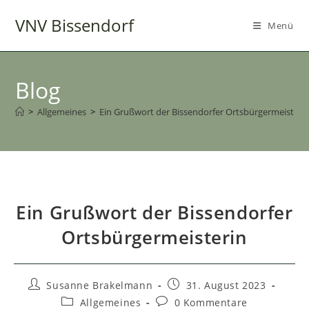
Zum
VNV Bissendorf
Inhalt
Menü
springen
Blog
>
Allgemeines
>
Ein Grußwort der Bissendorfer Ortsbürgermeisteri
Ein Grußwort der Bissendorfer
Ortsbürgermeisterin
Beitrags-
Beitrag
Susanne Brakelmann
31. August 2023
Autor:
veröffentlicht:
Beitrags-
Beitrags-
Allgemeines
0 Kommentare