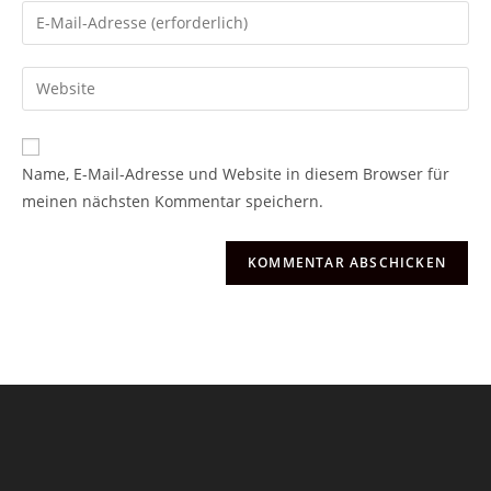
Namen
Gib
oder
deine
Benutzernamen
E-
Gib
zum
Mail-
deine
Kommentieren
Adresse
Website-
ein
zum
URL
Name, E-Mail-Adresse und Website in diesem Browser für
Kommentieren
ein
meinen nächsten Kommentar speichern.
ein
(optional)